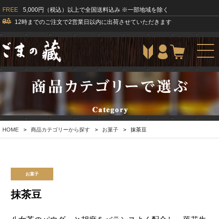
FREE
5,000円（税込）以上で全国送料込み ※一部地域を除く
12時までのご注文で2営業日以内に出荷させていただきます
togg
navi
HOME
>
商品カテゴリーから探す
>
お菓子
>
抹茶豆
お菓子
抹茶豆