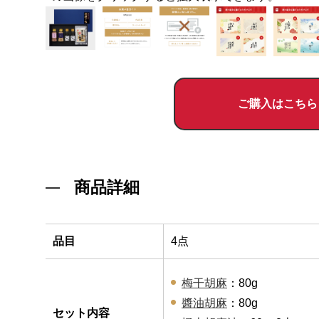
ご購入はこちら
商品詳細
品目
4点
梅干胡麻
：80g
醬油胡麻
：80g
セット内容