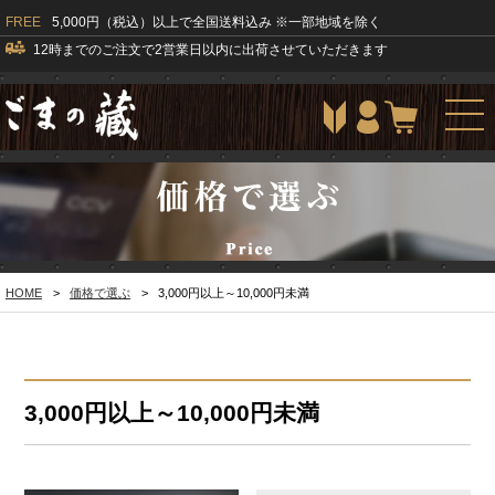
FREE
5,000円（税込）以上で全国送料込み ※一部地域を除く
12時までのご注文で2営業日以内に出荷させていただきます
togg
navi
HOME
>
価格で選ぶ
>
3,000円以上～10,000円未満
3,000円以上～10,000円未満