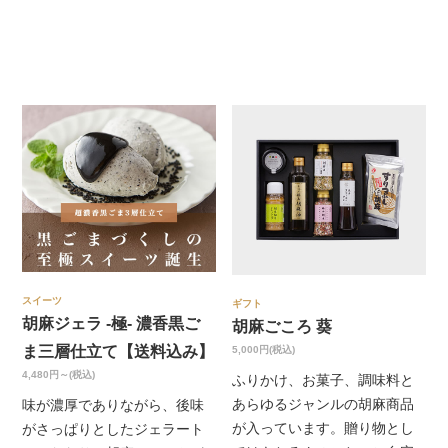
スイーツ
ギフト
胡麻ジェラ -極- 濃香黒ご
胡麻ごころ 葵
ま三層仕立て【送料込み】
5,000円(税込)
4,480円～(税込)
ふりかけ、お菓子、調味料と
あらゆるジャンルの胡麻商品
味が濃厚でありながら、後味
が入っています。贈り物とし
がさっぱりとしたジェラート