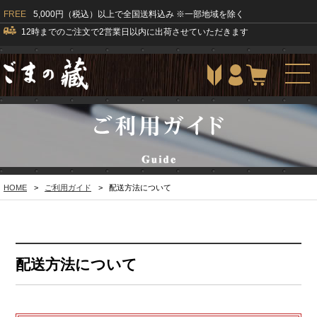
FREE
5,000円（税込）以上で全国送料込み ※一部地域を除く
12時までのご注文で2営業日以内に出荷させていただきます
togg
navi
HOME
>
ご利用ガイド
>
配送方法について
配送方法について