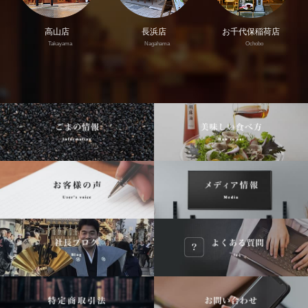
高山店
長浜店
お千代保稲荷店
Takayama
Nagahama
Ochobo