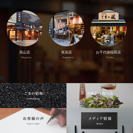
高山店
長浜店
お千代保稲荷店
Takayama
Nagahama
Ochobo