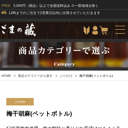
FREE
5,000円（税込）以上で全国送料込み ※一部地域を除く
12時までのご注文で2営業日以内に出荷させていただきます
togg
navi
HOME
>
商品カテゴリーから探す
>
ふりかけ
>
梅干胡麻(ペットボトル)
ふりかけ
梅干胡麻(ペットボトル)