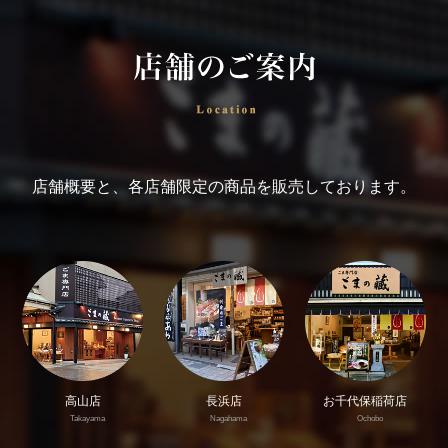
店舗概要と、各店舗限定の商品を販売しております。
高山店
長浜店
お千代保稲荷店
Takayama
Nagahama
Ochobo