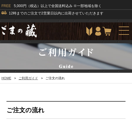
FREE
5,000円（税込）以上で全国送料込み ※一部地域を除く
12時までのご注文で2営業日以内に出荷させていただきます
togg
navi
HOME
>
ご利用ガイド
>
ご注文の流れ
ご注文の流れ