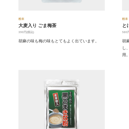
粉末
粉末
大麦入り ごま梅茶
と
390円(税込)
580
胡麻の味も梅の味もとてもよく出ています。
胡
し
用