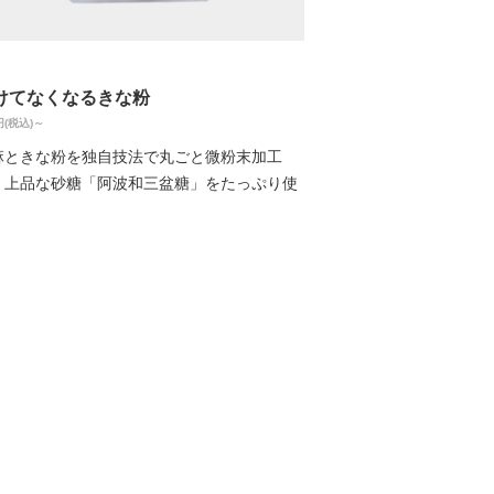
けてなくなるきな粉
円(税込)～
麻ときな粉を独自技法で丸ごと微粉末加工
、上品な砂糖「阿波和三盆糖」をたっぷり使
。