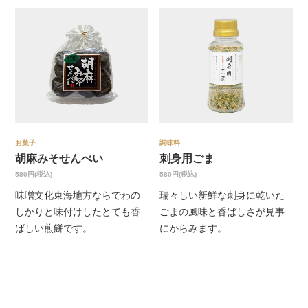
お菓子
調味料
胡麻みそせんべい
刺身用ごま
580円(税込)
580円(税込)
味噌文化東海地方ならでわの
瑞々しい新鮮な刺身に乾いた
しかりと味付けしたとても香
ごまの風味と香ばしさが見事
ばしい煎餅です。
にからみます。