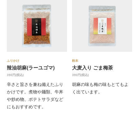
ふりかけ
粉末
辣油胡麻(ラーユゴマ)
大麦入り ごま梅茶
390円(税込)
390円(税込)
辛さと旨さを兼ね備えたふり
胡麻の味も梅の味もとてもよ
かけです。煮物や麺類、牛丼
く出ています。
や炒め物、ポテトサラダなど
にもおすすめです。