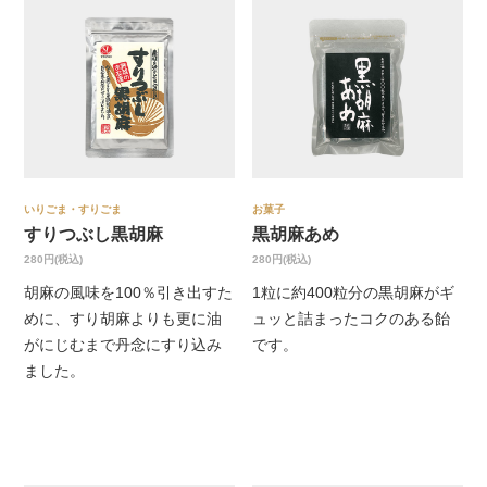
いりごま・すりごま
お菓子
すりつぶし黒胡麻
黒胡麻あめ
280円(税込)
280円(税込)
胡麻の風味を100％引き出すた
1粒に約400粒分の黒胡麻がギ
めに、すり胡麻よりも更に油
ュッと詰まったコクのある飴
がにじむまで丹念にすり込み
です。
ました。