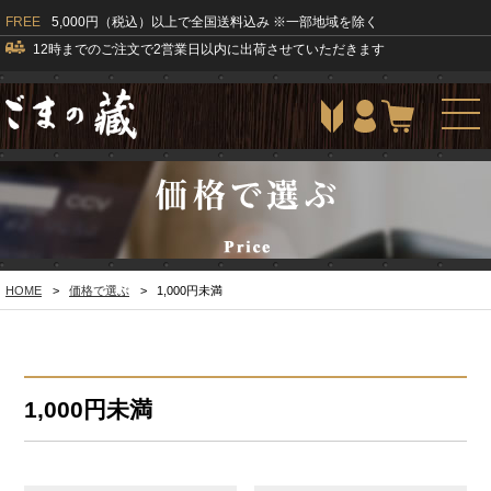
FREE
5,000円（税込）以上で全国送料込み ※一部地域を除く
12時までのご注文で2営業日以内に出荷させていただきます
togg
navi
HOME
>
価格で選ぶ
>
1,000円未満
1,000円未満