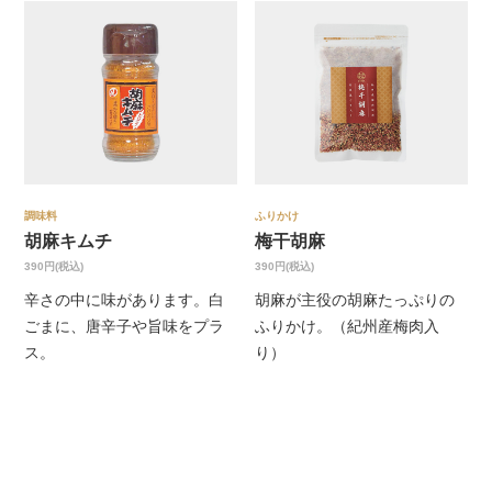
調味料
ふりかけ
胡麻キムチ
梅干胡麻
390円(税込)
390円(税込)
辛さの中に味があります。白
胡麻が主役の胡麻たっぷりの
ごまに、唐辛子や旨味をプラ
ふりかけ。（紀州産梅肉入
ス。
り）