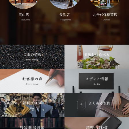
高山店
長浜店
お千代保稲荷店
Takayama
Nagahama
Ochobo