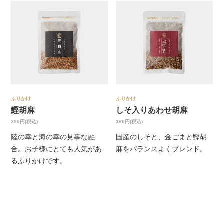
ふりかけ
ふりかけ
鰹胡麻
しそ入りあわせ胡麻
390円(税込)
390円(税込)
陸の幸と海の幸の見事な融
国産のしそと、金ごまと鰹胡
合。お子様にとても人気があ
麻をバランスよくブレンド。
るふりかけです。