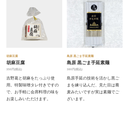
胡麻豆腐
島原 黒ごま手延素麺
胡麻豆腐
島原 黒ごま手延素麺
350円(税込)
380円(税込)
吉野葛と胡麻をたっぷり使
島原手延の技術を活かし黒ご
用。特製味噌タレ付きですの
まを練り込んだ、見た目は蕎
で、お手軽に会席料理の味を
麦みたいですが実は素麺でご
お楽しみいただけます。
ざいます。