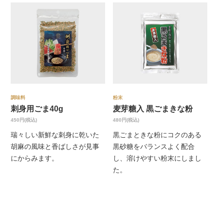
調味料
粉末
刺身用ごま40g
麦芽糖入 黒ごまきな粉
450円(税込)
480円(税込)
瑞々しい新鮮な刺身に乾いた
黒ごまときな粉にコクのある
胡麻の風味と香ばしさが見事
黒砂糖をバランスよく配合
にからみます。
し、溶けやすい粉末にしまし
た。