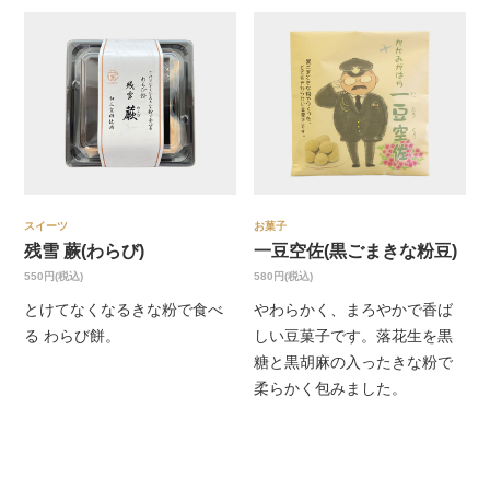
スイーツ
お菓子
残雪 蕨(わらび)
一豆空佐(黒ごまきな粉豆)
550円(税込)
580円(税込)
とけてなくなるきな粉で食べ
やわらかく、まろやかで香ば
る わらび餅。
しい豆菓子です。落花生を黒
糖と黒胡麻の入ったきな粉で
柔らかく包みました。