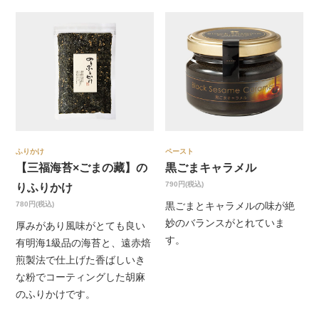
ふりかけ
ペースト
【三福海苔×ごまの藏】の
黒ごまキャラメル
790円(税込)
りふりかけ
780円(税込)
黒ごまとキャラメルの味が絶
妙のバランスがとれていま
厚みがあり風味がとても良い
す。
有明海1級品の海苔と、遠赤焙
煎製法で仕上げた香ばしいき
な粉でコーティングした胡麻
のふりかけです。