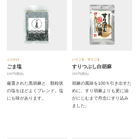
ふりかけ
いりごま・すりごま
ごま塩
すりつぶし白胡麻
240円(税込)
280円(税込)
厳選された黒胡麻と、顆粒状
胡麻の風味を100％引き出すた
の塩をほどよくブレンド。塩
めに、すり胡麻よりも更に油
にも味があります。
がにじむまで丹念にすり込み
ました。