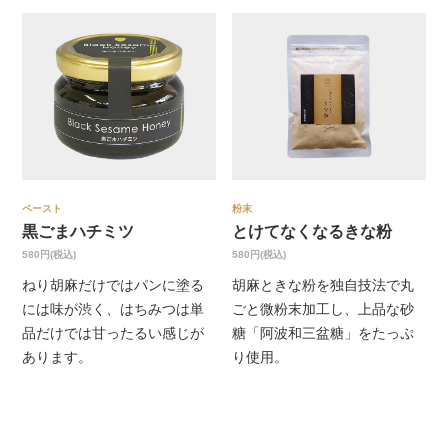
ペースト
粉末
黒ごまハチミツ
とけてなくなるきな粉
580円(税込)
580円(税込)
ねり胡麻だけではパンに塗る
胡麻ときな粉を独自技法で丸
には味が渋く、はちみつは単
ごと微粉末加工し、上品な砂
品だけでは甘ったるい感じが
糖「阿波和三盆糖」をたっぷ
あります。
り使用。