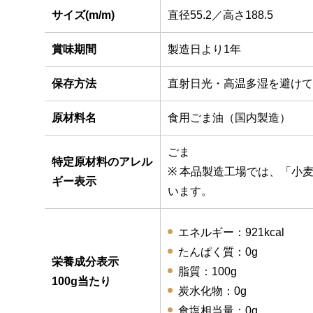
サイズ(m/m)
直径55.2／高さ188.5
賞味期間
製造日より1年
保存方法
直射日光・高温多湿を避けて
原材料名
食用ごま油（国内製造）
ごま
特定原材料のアレル
※ 本品製造工場では、「小
ギー表示
います。
エネルギー：921kcal
たんぱく質：0g
栄養成分表示
脂質：100g
100g当たり
炭水化物：0g
食塩相当量：0g