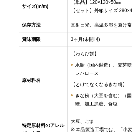
【単品】120×120×50㎜
サイズ(m/m)
【セット】外箱サイズ 280×4
保存方法
直射日光、高温多湿を避け常
賞味期限
3ヶ月(未開封)
【わらび餅】
水飴（国内製造）、麦芽糖
レハロース
原材料名
【とけてなくなるきな粉】
きな粉（大豆を含む）（国
糖、加工黒糖、食塩
大豆、ごま
特定原材料のアレル
※ 本品製造工場では、「小