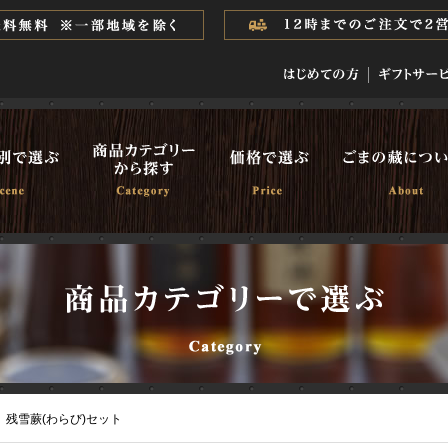
残雪蕨(わらび)セット