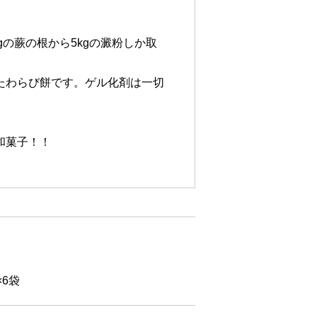
gの蕨の根から5kgの澱粉しか取
たわらび餅です。ゲル化剤は一切
和菓子！！
×6袋