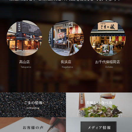
高山店
長浜店
お千代保稲荷店
Takayama
Nagahama
Ochobo