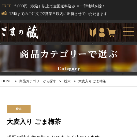
FREE
5,000円（税込）以上で全国送料込み ※一部地域を除く
12時までのご注文で2営業日以内に出荷させていただきます
togg
navi
HOME
>
商品カテゴリーから探す
>
粉末
>
大麦入り ごま梅茶
粉末
大麦入り ごま梅茶