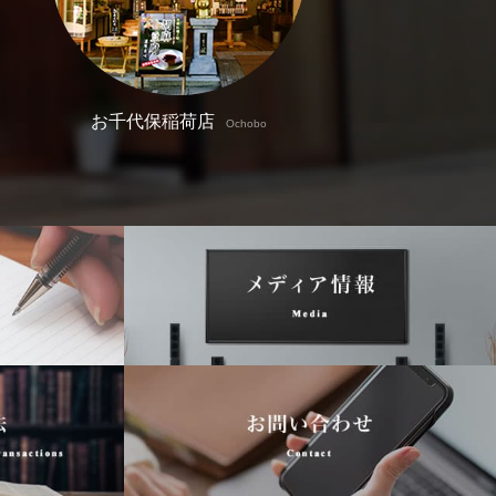
お千代保稲荷店
Ochobo