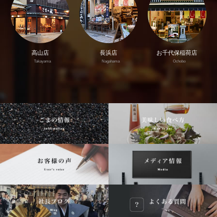
高山店
長浜店
お千代保稲荷店
Takayama
Nagahama
Ochobo