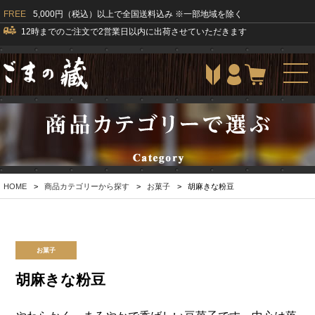
FREE
5,000円（税込）以上で全国送料込み ※一部地域を除く
12時までのご注文で2営業日以内に出荷させていただきます
togg
navi
HOME
>
商品カテゴリーから探す
>
お菓子
>
胡麻きな粉豆
お菓子
胡麻きな粉豆