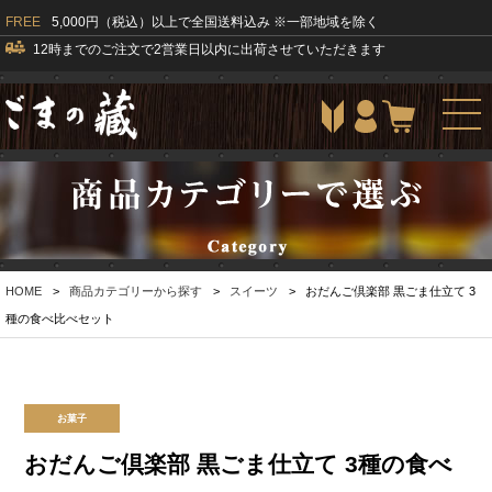
FREE
5,000円（税込）以上で全国送料込み ※一部地域を除く
12時までのご注文で2営業日以内に出荷させていただきます
togg
navi
HOME
>
商品カテゴリーから探す
>
スイーツ
>
おだんご倶楽部 黒ごま仕立て 3
種の食べ比べセット
お菓子
おだんご倶楽部 黒ごま仕立て 3種の食べ