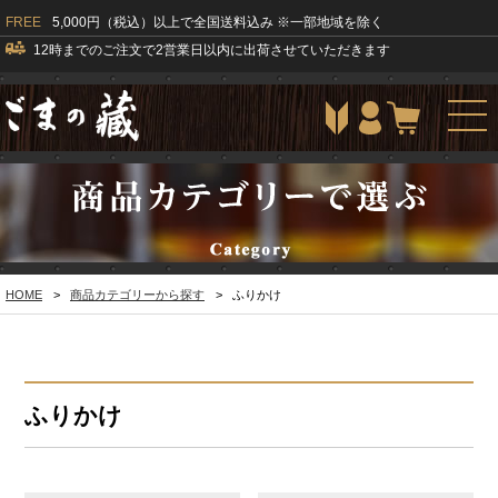
FREE
5,000円（税込）以上で全国送料込み ※一部地域を除く
12時までのご注文で2営業日以内に出荷させていただきます
togg
navi
HOME
>
商品カテゴリーから探す
>
ふりかけ
ふりかけ