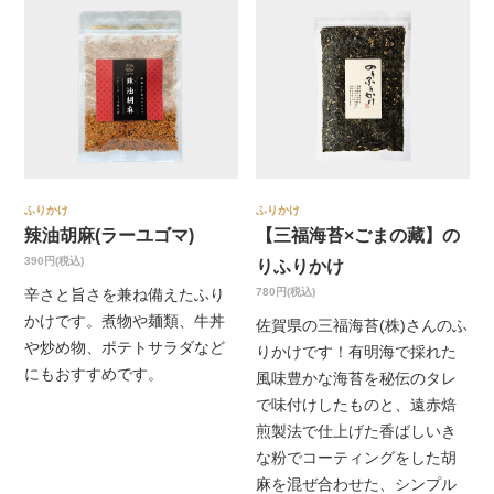
ふりかけ
ふりかけ
辣油胡麻(ラーユゴマ)
【三福海苔×ごまの藏】の
390円(税込)
りふりかけ
780円(税込)
辛さと旨さを兼ね備えたふり
かけです。煮物や麺類、牛丼
佐賀県の三福海苔(株)さんのふ
や炒め物、ポテトサラダなど
りかけです！有明海で採れた
にもおすすめです。
風味豊かな海苔を秘伝のタレ
で味付けしたものと、遠赤焙
煎製法で仕上げた香ばしいき
な粉でコーティングをした胡
麻を混ぜ合わせた、シンプル