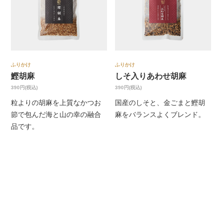
ふりかけ
ふりかけ
鰹胡麻
しそ入りあわせ胡麻
390円(税込)
390円(税込)
粒よりの胡麻を上質なかつお
国産のしそと、金ごまと鰹胡
節で包んだ海と山の幸の融合
麻をバランスよくブレンド。
品です。