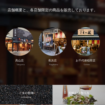
店舗概要と、各店舗限定の商品を販売しております。
高山店
長浜店
お千代保稲荷店
Takayama
Nagahama
Ochobo