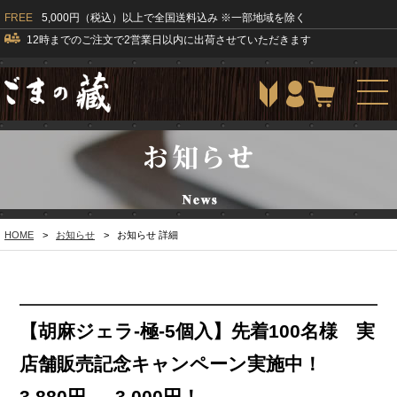
FREE
5,000円（税込）以上で全国送料込み ※一部地域を除く
12時までのご注文で2営業日以内に出荷させていただきます
togg
navi
HOME
>
お知らせ
>
お知らせ 詳細
【胡麻ジェラ-極-5個入】先着100名様 実
店舗販売記念キャンペーン実施中！
3,880円 → 3,000円！