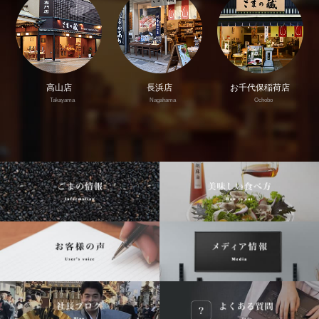
高山店
長浜店
お千代保稲荷店
Takayama
Nagahama
Ochobo