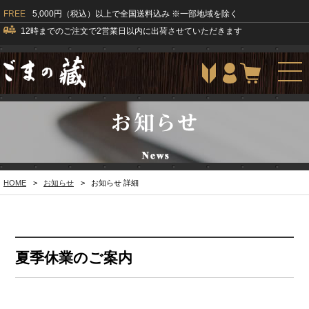
FREE
5,000円（税込）以上で全国送料込み ※一部地域を除く
12時までのご注文で2営業日以内に出荷させていただきます
togg
navi
HOME
>
お知らせ
>
お知らせ 詳細
夏季休業のご案内