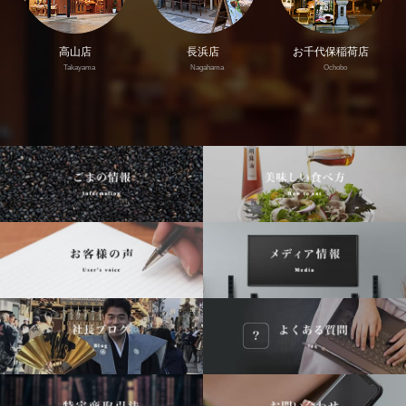
高山店
長浜店
お千代保稲荷店
Takayama
Nagahama
Ochobo