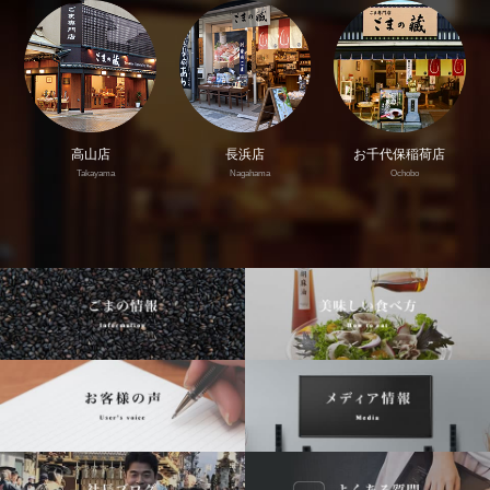
高山店
長浜店
お千代保稲荷店
Takayama
Nagahama
Ochobo