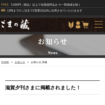
FREE
5,000円（税込）以上で全国送料込み ※一部地域を除く
12時までのご注文で2営業日以内に出荷させていただきます
togg
navi
HOME
>
お知らせ
>
お知らせ 詳細
滋賀夕刊さまに掲載されました！