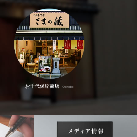
お千代保稲荷店
Ochobo