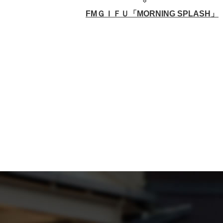
FMＧＩＦＵ「
MORNING SPLASH
」