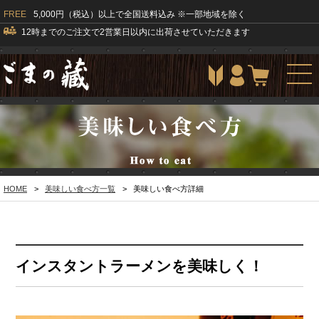
FREE
5,000円（税込）以上で全国送料込み ※一部地域を除く
12時までのご注文で2営業日以内に出荷させていただきます
togg
navi
HOME
>
美味しい食べ方一覧
>
美味しい食べ方詳細
インスタントラーメンを美味しく！