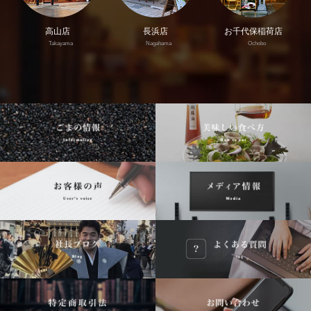
高山店
長浜店
お千代保稲荷店
Takayama
Nagahama
Ochobo