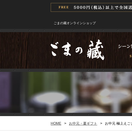
ごまの藏オンラインショップ
HOME
>
お中元・夏ギフト
>
お中元 極上えご