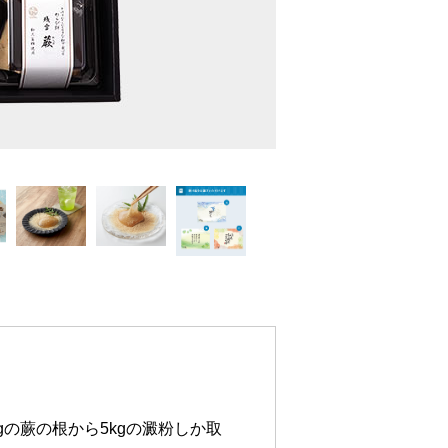
gの蕨の根から5kgの澱粉しか取