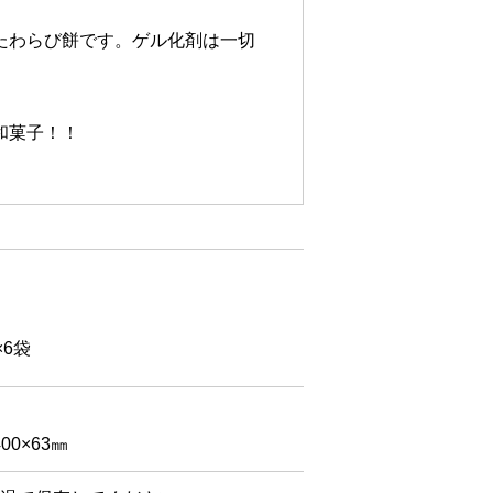
たわらび餅です。ゲル化剤は一切
和菓子！！
×6袋
00×63㎜