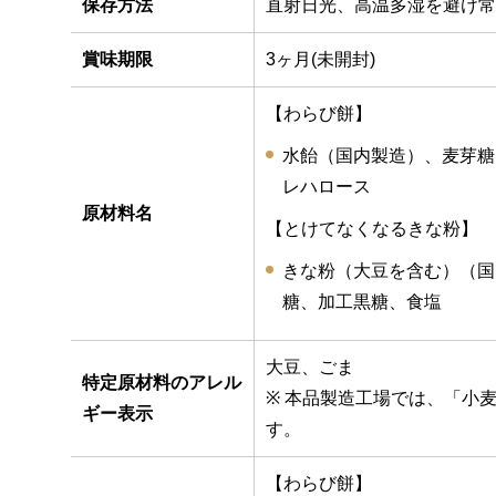
保存方法
直射日光、高温多湿を避け常
賞味期限
3ヶ月(未開封)
【わらび餅】
水飴（国内製造）、麦芽糖
レハロース
原材料名
【とけてなくなるきな粉】
きな粉（大豆を含む）（国
糖、加工黒糖、食塩
大豆、ごま
特定原材料のアレル
※ 本品製造工場では、「小
ギー表示
す。
【わらび餅】