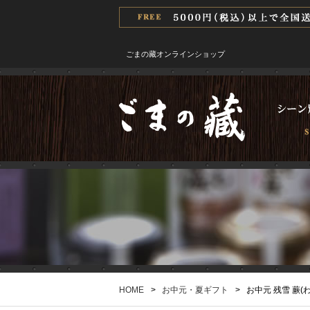
ごまの藏オンラインショップ
HOME
>
お中元・夏ギフト
>
お中元 残雪 蕨