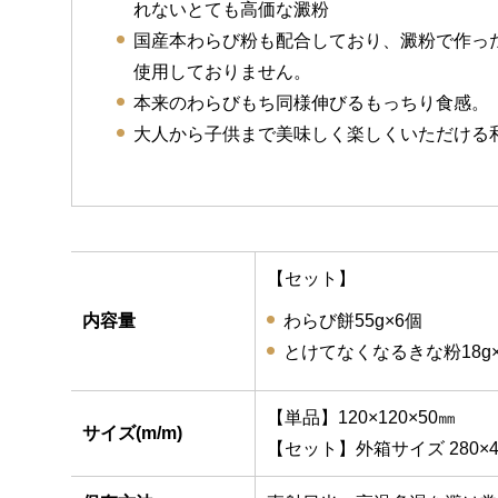
れないとても高価な澱粉
国産本わらび粉も配合しており、澱粉で作っ
使用しておりません。
本来のわらびもち同様伸びるもっちり食感。
大人から子供まで美味しく楽しくいただける
【セット】
内容量
わらび餅55g×6個
とけてなくなるきな粉18g
【単品】120×120×50㎜
サイズ(m/m)
【セット】外箱サイズ 280×4